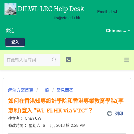
DILWL LRC Help Desk
Email: dilwl-
its@vtc.edu.hk
歡迎
Chinese...
登入
解決方案首頁
一般
常見問答
如何在香港知專設計學院和香港專業教育學院(李
惠利)登入 "Wi-Fi.HK via VTC"？
列印
建立者： Chan CW
修改時間： 星期六, 6 十月, 2018 於 2:29 PM