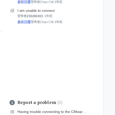
最新回覆
發佈者Chan CW
3年前
I am unable to connect
發佈者
230280303
,
3年前
最新回覆
發佈者Chan CW
3年前
pected power supply failure in DILWL
Report a problem
3
le phone.
Having trouble connecting to the CMware Horizon Client system!!