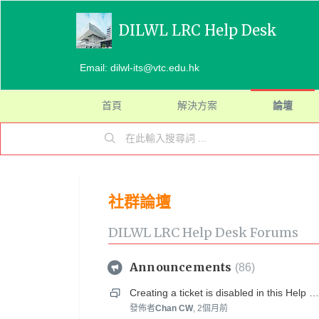
DILWL LRC Help Desk
Email: dilwl-its@vtc.edu.hk
首頁
解決方案
論壇
社群論壇
DILWL LRC Help Desk Forums
Announcements
86
Creating a ticket is disabled in this Help Desk Portal
發佈者
Chan CW
,
2個月前